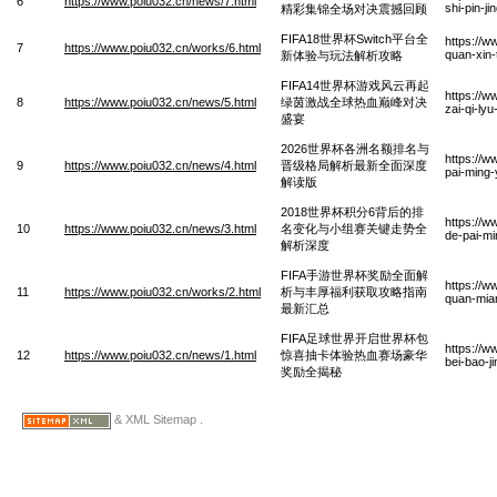
6
https://www.poiu032.cn/news/7.html
shi-pin-j
精彩集锦全场对决震撼回顾
FIFA18世界杯Switch平台全
https://w
7
https://www.poiu032.cn/works/6.html
quan-xin-
新体验与玩法解析攻略
FIFA14世界杯游戏风云再起
https://w
8
https://www.poiu032.cn/news/5.html
绿茵激战全球热血巅峰对决
zai-qi-ly
盛宴
2026世界杯各洲名额排名与
https://w
9
https://www.poiu032.cn/news/4.html
晋级格局解析最新全面深度
pai-ming-
解读版
2018世界杯积分6背后的排
https://w
10
https://www.poiu032.cn/news/3.html
名变化与小组赛关键走势全
de-pai-mi
解析深度
FIFA手游世界杯奖励全面解
https://w
11
https://www.poiu032.cn/works/2.html
析与丰厚福利获取攻略指南
quan-mian
最新汇总
FIFA足球世界开启世界杯包
https://w
12
https://www.poiu032.cn/news/1.html
惊喜抽卡体验热血赛场豪华
bei-bao-j
奖励全揭秘
& XML Sitemap .