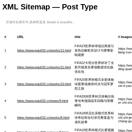
XML Sitemap — Post Type
开发时长两年半,简单即是美 Simple is beautiful...
#
URL
title
# Images
FIFA23世界杯球场仅两座引
https://w
1
https://www.poiu032.cn/works/12.html
发热议解析其设计与赛事影
liang-zuo
响观察
FIFA22卡塔尔世界杯补丁全
https://w
2
https://www.poiu032.cn/works/11.html
新升级真实赛场数据优化版
ding-quan
优化包
FIFA20世界杯模式全新体验
https://w
3
https://www.poiu032.cn/works/10.html
绿茵赛场激情对决与冠军梦
xin-ti-ya
想之旅
FIFA2006世界杯贝肯鲍尔执
https://w
4
https://www.poiu032.cn/news/9.html
掌传奇德国战车回顾与荣耀
er-zhi-z
瞬间
FIFA18球员生涯模式世界杯
https://w
5
https://www.poiu032.cn/works/8.html
传奇征程全纪录完整复盘与
shi-shi-j
zhang-gu
成长故事
FIFA18世界杯模式比赛视频
https://w